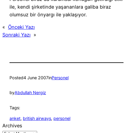
ile, kendi şirketinde yaşananlara galiba biraz
olumsuz bir önyargı ile yaklaşıyor.
«
Önceki Yazı
Sonraki Yazı
»
Posted
4 June 2007
in
Personel
by
Abdullah Nergiz
Tags:
anket
, 
british airways
, 
personel
Archives