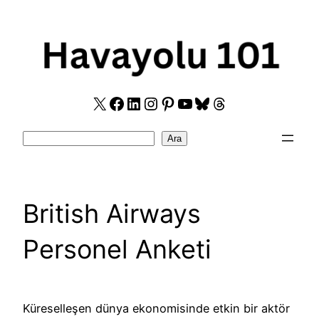
Skip
to
content
X
Facebook
LinkedIn
Instagram
Pinterest
YouTube
Bluesky
Threads
Search
Ara
British Airways
Personel Anketi
Küreselleşen dünya ekonomisinde etkin bir aktör